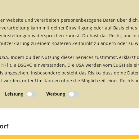
er Website und verarbeiten personenbezogene Daten über dich,
enverarbeitung kann mit deiner Einwilligung oder auf Basis eines
zeinstellungen widersprechen kannst. Du hast das Recht, nur in 
chutzerklärung zu einem späteren Zeitpunkt zu ändern oder zu w
fair handeln aktuell
fairreisen
Foto Alben
Presse 
USA. Indem du der Nutzung dieser Services zustimmst, erklärst 
 (1) lit. a DSGVO einverstanden. Die USA werden vom EuGH als ei
 angesehen. Insbesondere besteht das Risiko, dass deine Date
 werden, unter Umständen ohne die Möglichkeit eines Rechtsbe
Leistung
Werbung
Letzte Neuigkeiten
orf