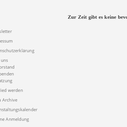
Zur Zeit gibt es keine be
letter
ressum
nschutzerklärung
 uns
orstand
penden
atzung
lied werden
 Archive
nstaltungskalender
rne Anmeldung