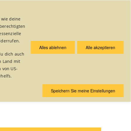
 wie deine
 berechtigten
essenzielle
iderrufen.
Alles ablehnen
Alle akzeptieren
& Publikationen
du dich auch
n Land mit
n von US-
helfs.
Speichern Sie meine Einstellungen