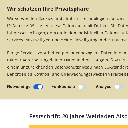
Wir schätzen Ihre Privatsphäre
Wir verwenden Cookies und ähnliche Technologien auf unser
IP-Adresse. Wir teilen diese Daten auch mit Dritten. Die Dat
Interesses erfolgen, dem du in den individuellen Datenschut
Services einzuwilligen und deine Einwilligung in der Datens
Weltladen Alsdorf Mariadorf
Startseite
Weltladen Alsdorf
Projekte
Einige Services verarbeiten personenbezogene Daten in den 
mit der Verarbeitung deiner Daten in den USA gemäß Art. 49
Willkommen im Weltladen
einem unzureichenden Datenschutzniveau nach EU-Standards
Behörden zu Kontroll- und Überwachungszwecken verarbeitet
MEHR LESEN
Notwendige
Funktionale
Analyse
Festschrift: 20 Jahre Weltladen Alsd