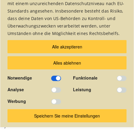
mit einem unzureichenden Datenschutzniveau nach EU-
Standards angesehen. Insbesondere besteht das Risiko,
dass deine Daten von US-Behörden zu Kontroll- und
Überwachungszwecken verarbeitet werden, unter
Umständen ohne die Möglichkeit eines Rechtsbehelfs.
Die Vereinszeitung wurde 2018
Alle akzeptieren
eingestellt.
Alles ablehnen
Seit dieser Zeit veröffentlichen wir unsere Artikel
in dem Alsdorfer Stadtmagazin "undsond?!".
Notwendige
Funktionale
Die quartalsweise herausgegebene
Vereinszeitung ist hier online als pdf-Dokument
Analyse
Leistung
abrufbar.
Werbung
(In der Zeitung auf die gewünschte Seite klicken um das pdf-
Dokument zu öffnen).
Speichern Sie meine Einstellungen
Januar 2010