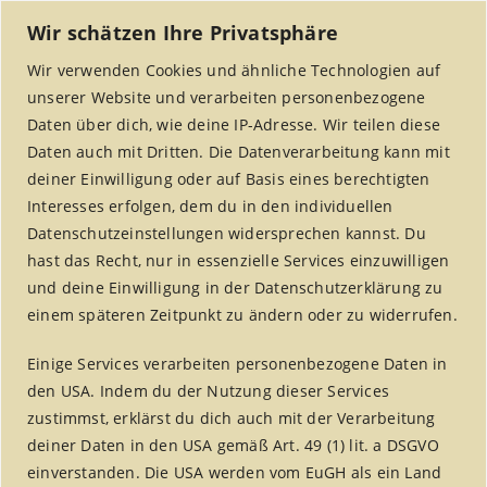
Wir schätzen Ihre Privatsphäre
Wir verwenden Cookies und ähnliche Technologien auf
unserer Website und verarbeiten personenbezogene
Daten über dich, wie deine IP-Adresse. Wir teilen diese
Daten auch mit Dritten. Die Datenverarbeitung kann mit
deiner Einwilligung oder auf Basis eines berechtigten
Interesses erfolgen, dem du in den individuellen
MENU
Datenschutzeinstellungen widersprechen kannst. Du
hast das Recht, nur in essenzielle Services einzuwilligen
und deine Einwilligung in der Datenschutzerklärung zu
einem späteren Zeitpunkt zu ändern oder zu widerrufen.
fair handeln aktuell –
Einige Services verarbeiten personenbezogene Daten in
Jahrgang 4
den USA. Indem du der Nutzung dieser Services
zustimmst, erklärst du dich auch mit der Verarbeitung
Home
/
fair handeln aktuell
/
deiner Daten in den USA gemäß Art. 49 (1) lit. a DSGVO
fair handeln aktuell – Jahrgang 4
einverstanden. Die USA werden vom EuGH als ein Land