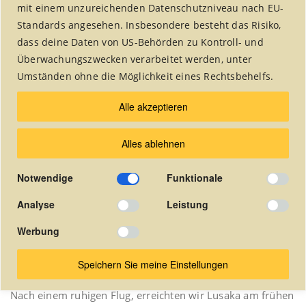
mit einem unzureichenden Datenschutzniveau nach EU-
Standards angesehen. Insbesondere besteht das Risiko,
Reisebericht 30.03.2007 bis 14.04.2007
dass deine Daten von US-Behörden zu Kontroll- und
„es gibt gute und schlechte
Überwachungszwecken verarbeitet werden, unter
Nachrichten…“/Thomas Schreiber
Umständen ohne die Möglichkeit eines Rechtsbehelfs.
„Es gibt eine gute und eine schlechte Nachricht“ – das
Alle akzeptieren
sollte wohl der Leitsatz werden, der sich durch diese Tour
wie ein roter Faden sponn. Eins vorweg: die guten
Alles ablehnen
Nachrichten überwogen!
Notwendige
Funktionale
Am 30.03.2007 startete die diesjährige Fair Travel-Tour
wie gewohnt vom Düsseldorfer Flughafen aus. „Wie
Analyse
Leistung
gewohnt“? Das hört sich nach Routine an! Reisen nach
Afrika verlaufen jedoch selten wie gewohnt und erst recht
Werbung
nicht wie geplant. Aber gerade das machen Afrika-Reisen
Speichern Sie meine Einstellungen
ja unter anderem auch aus.
Nach einem ruhigen Flug, erreichten wir Lusaka am frühen