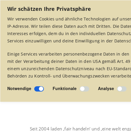
Wir schätzen Ihre Privatsphäre
Wir verwenden Cookies und ähnliche Technologien auf unser
IP-Adresse. Wir teilen diese Daten auch mit Dritten. Die Dat
Interesses erfolgen, dem du in den individuellen Datenschut
Services einzuwilligen und deine Einwilligung in der Datens
Startseite
Weltladen Alsdorf
Projekte
Einige Services verarbeiten personenbezogene Daten in den 
mit der Verarbeitung deiner Daten in den USA gemäß Art. 49
einem unzureichenden Datenschutzniveau nach EU-Standards
Behörden zu Kontroll- und Überwachungszwecken verarbeitet
fairreisen
Notwendige
Funktionale
Analyse
Seit 2004 laden ‚fair handeln‘ und ‚eine welt e