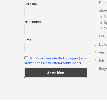
Date
Vorname
über
V
Nachname
S
S
Mitg
Email
Doku
Vera
Ich akzeptiere die Bedingungen (bitte
Inte
klicken) des Newsletter-Abonnements.
Regi