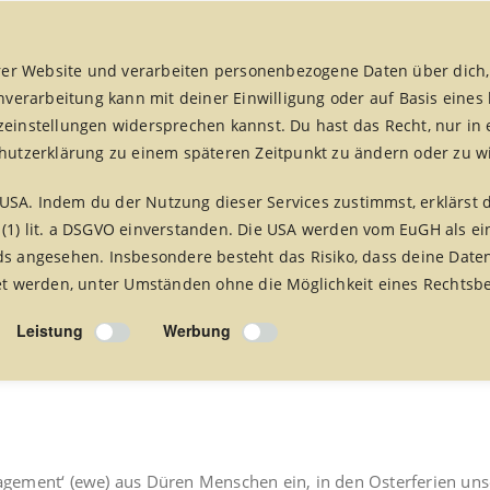
er Website und verarbeiten personenbezogene Daten über dich,
enverarbeitung kann mit deiner Einwilligung oder auf Basis eines
zeinstellungen widersprechen kannst. Du hast das Recht, nur in 
chutzerklärung zu einem späteren Zeitpunkt zu ändern oder zu w
fair handeln aktuell
fairreisen
Foto Alben
Presse 
USA. Indem du der Nutzung dieser Services zustimmst, erklärst 
 (1) lit. a DSGVO einverstanden. Die USA werden vom EuGH als ei
 angesehen. Insbesondere besteht das Risiko, dass deine Date
 werden, unter Umständen ohne die Möglichkeit eines Rechtsbe
Leistung
Werbung
ngagement‘ (ewe) aus Düren Menschen ein, in den Osterferien u