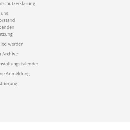
nschutzerklärung
 uns
orstand
penden
atzung
lied werden
 Archive
nstaltungskalender
rne Anmeldung
strierung