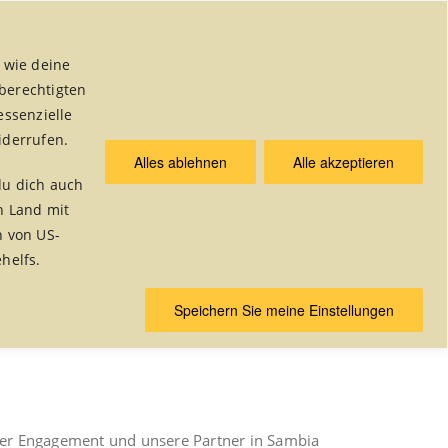
 wie deine
 berechtigten
essenzielle
iderrufen.
Alles ablehnen
Alle akzeptieren
& Publikationen
du dich auch
n Land mit
n von US-
helfs.
Home
/
fairreisen
Speichern Sie meine Einstellungen
nser Engagement und unsere Partner in Sambia