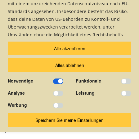
mit einem unzureichenden Datenschutzniveau nach EU-
Standards angesehen. Insbesondere besteht das Risiko,
dass deine Daten von US-Behörden zu Kontroll- und
Überwachungszwecken verarbeitet werden, unter
Umständen ohne die Möglichkeit eines Rechtsbehelfs.
Die Vereinszeitung wurde 2018
Alle akzeptieren
eingestellt.
Alles ablehnen
Seit dieser Zeit veröffentlichen wir unsere Artikel
in dem Alsdorfer Stadtmagazin "undsond?!".
Notwendige
Funktionale
Die quartalsweise herausgegebene
Vereinszeitung ist hier online als pdf-Dokument
Analyse
Leistung
abrufbar.
Werbung
(In der Zeitung auf die gewünschte Seite klicken um das pdf-
Dokument zu öffnen).
Speichern Sie meine Einstellungen
Januar 2011